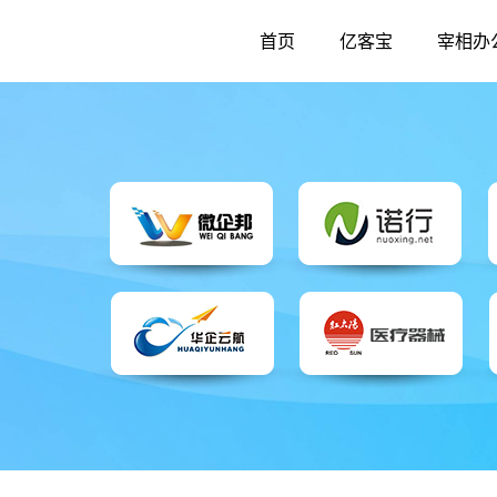
首页
亿客宝
宰相办