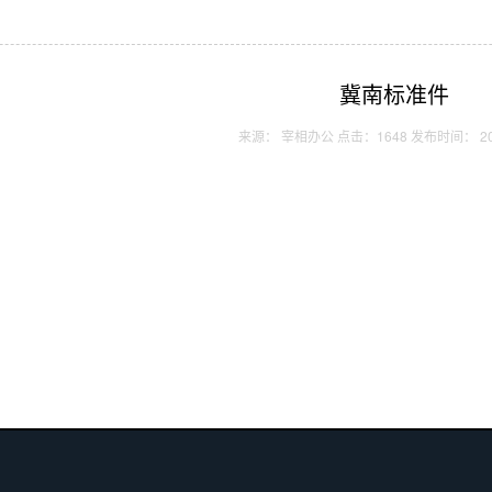
冀南标准件
来源：
宰相办公
点击：1648 发布时间： 202