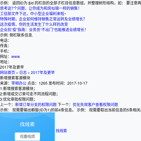
示例： 返回ID为 $id 的栏目的全部子栏目信息数组，并整理树形结构，如： 要注意两个字段： tree_
思考这7个问题，让你成为和房似锦一样的销售！
工信部文件下达，中小型企业福利来啦~
特殊时期，企业如何维持销售正常运转及业绩增长？
这次疫情，你的生活发生了什么样的改变
企业抗“疫”指南：业务员“不出门”也能推进业绩增长！
示例: 侧栏联系信息.
电话：
传真：
手机：
网址：
www.
地址：
2017年及更早
网站首页
»
日志
»
2017年及更早
新增搜索客源模块
来源：
宰相办公
点击：1265
发布时间：2017-10-17
1:新增搜索客源模块；
2:新增成交订单可走不同流程问题；
3:优化审批权限问题；
上一个：
新增订单分支的权限问题
下一个：
优化失效客户查看权限问题
示例： 现需要输出橱窗(ID为1)的前4条信息。 示例： 现需要取出当前信息的5条相关产品。 可选 产品
找线索