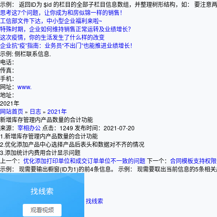
示例： 返回ID为 $id 的栏目的全部子栏目信息数组，并整理树形结构，如： 要注意两个字段： tree_
思考这7个问题，让你成为和房似锦一样的销售！
工信部文件下达，中小型企业福利来啦~
特殊时期，企业如何维持销售正常运转及业绩增长？
这次疫情，你的生活发生了什么样的改变
企业抗“疫”指南：业务员“不出门”也能推进业绩增长！
示例: 侧栏联系信息.
电话：
传真：
手机：
网址：
www.
地址：
2021年
网站首页
»
日志
»
2021年
新增库存管理内产品数量的合计功能
来源：
宰相办公
点击：1249
发布时间：2021-07-20
1.新增库存管理内产品数量的合计功能
2.优化添加产品中心选择产品后表头和数据对不齐的情况
3.添加统计内费用合计显示问题
上一个：
优化添加打印单位和成交订单单位不一致的问题
下一个：
合同模板支持权限
示例： 现需要输出橱窗(ID为1)的前4条信息。 示例： 现需要取出当前信息的5条相关产品。 可选 产品
找线索